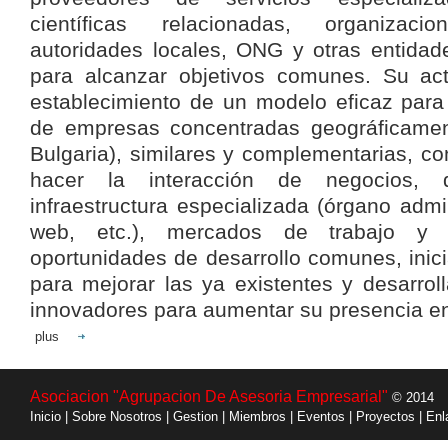
científicas relacionadas, organizac
autoridades locales, ONG y otras entidad
para alcanzar objetivos comunes. Su ac
establecimiento de un modelo eficaz para
de empresas concentradas geográficamente
Bulgaria), similares y complementarias, co
hacer la interacción de negocios,
infraestructura especializada (órgano admini
web, etc.), mercados de trabajo y s
oportunidades de desarrollo comunes, inic
para mejorar las ya existentes y desarroll
innovadores para aumentar su presencia e
plus
Asociacion "Agrupacion De Asesoria Empresarial"
© 2014
Inicio
|
Sobre Nosotros
|
Gestion
|
Miembros
|
Eventos
|
Proyectos
|
Enl